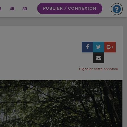
8
45
50
PUBLIER / CONNEXION
Signaler cette annonce