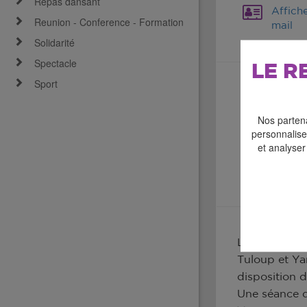
Repas dansant
Affich
Reunion - Conference - Formation
mail
Solidarité
Spectacle
LE R
Sport
Nos partena
personnaliser
et analyser
La lecture-pr
Tuloup et Ya
disposition du
Une séance d