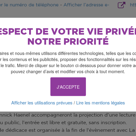
er le numéro de téléphone
-
Afficher l'adresse e-
ht
ESPECT DE VOTRE VIE PRIVÉ
NOTRE PRIORITÉ
ires et nous-mêmes utilisons différentes technologies, telles que les c
 les contenus et les publicités, proposer des fonctionnalités sur les r
 le trafic. Merci de cliquer sur le bouton ci-dessous pour donner votre 
pouvez changer d’avis et modifier vos choix à tout moment.
J'ACCEPTE
Afficher les utilisations prévues
Lire les mentions légales
/
ojection aura lieu au cœur de l'exposition "Tu es fleur" a
nnick Haenel accompagneront la projection d'une lecture 
 public, l'entrée est libre et gratuite, sans inscription.
e dédicace est organisée à la fin de l'évènement avec La