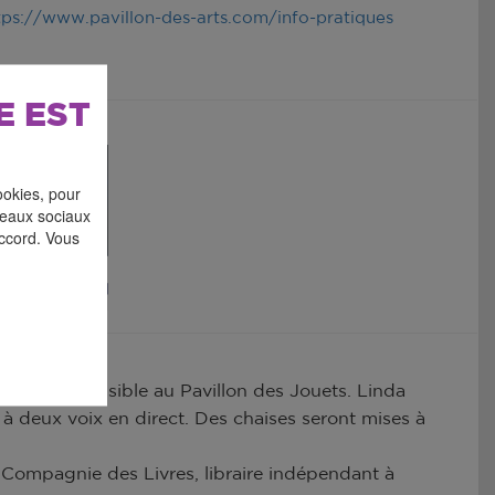
tps://www.pavillon-des-arts.com/info-pratiques
E EST
ookies, pour
éseaux sociaux
accord. Vous
ctuellement visible au Pavillon des Jouets. Linda
à deux voix en direct. Des chaises seront mises à
 Compagnie des Livres, libraire indépendant à