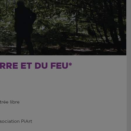
ERRE ET DU FEU*
trée libre
sociation PiArt