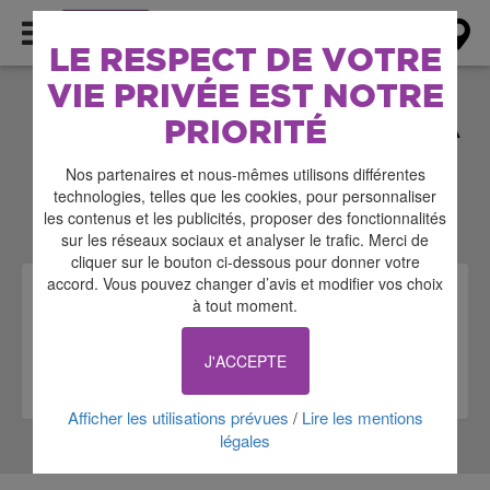
AGENDA
LE RESPECT DE VOTRE
VIE PRIVÉE EST NOTRE
ÉVÉNEMENTS DANS LA
PRIORITÉ
CATÉGORIE REPAS
Nos partenaires et nous-mêmes utilisons différentes
DANSANT
technologies, telles que les cookies, pour personnaliser
les contenus et les publicités, proposer des fonctionnalités
sur les réseaux sociaux et analyser le trafic. Merci de
cliquer sur le bouton ci-dessous pour donner votre
accord. Vous pouvez changer d’avis et modifier vos choix
REPAS DANSANT
à tout moment.
SOIRÉE DANSANTE
Châtillon-Sur-Loire
J'ACCEPTE
Le 28/08/2026 à 20:00
Afficher les utilisations prévues
Lire les mentions
/
légales