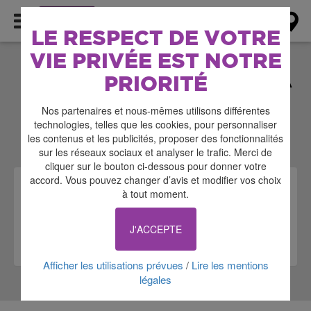
AGENDA
LE RESPECT DE VOTRE
VIE PRIVÉE EST NOTRE
ÉVÉNEMENTS DANS LA
PRIORITÉ
CATÉGORIE
Nos partenaires et nous-mêmes utilisons différentes
RENCONTRES
technologies, telles que les cookies, pour personnaliser
les contenus et les publicités, proposer des fonctionnalités
sur les réseaux sociaux et analyser le trafic. Merci de
cliquer sur le bouton ci-dessous pour donner votre
accord. Vous pouvez changer d’avis et modifier vos choix
RENCONTRES
à tout moment.
OBSERVATION ÉCLIPSE
La Ferté-Bernard
J'ACCEPTE
Le 12/08/2026 à 18:00
Afficher les utilisations prévues
Lire les mentions
/
légales