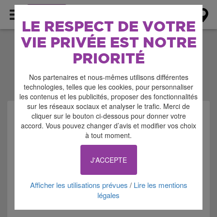
AGENDA
LE RESPECT DE VOTRE
VIE PRIVÉE EST NOTRE
CONDITIONS DE
PRIORITÉ
L'AGENDA
Nos partenaires et nous-mêmes utilisons différentes
technologies, telles que les cookies, pour personnaliser
les contenus et les publicités, proposer des fonctionnalités
sur les réseaux sociaux et analyser le trafic. Merci de
AVANT TOUTE CHOSE
cliquer sur le bouton ci-dessous pour donner votre
accord. Vous pouvez changer d’avis et modifier vos choix
à tout moment.
LES ÉVÉNEMENTS PUBLIÉS SUR CE SITE SONT
MODÉRÉS PAR NOS ÉQUIPES AVANT LEUR MISE EN
J'ACCEPTE
LIGNE.
POUR ÉVITER TOUT REFUS DES MODÉRATEURS, ET
AUGMENTER LEUR EFFICACITÉ, VEILLEZ À
Afficher les utilisations prévues
Lire les mentions
/
RESPECTER LES POINTS SUIVANTS :
légales