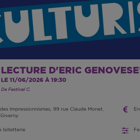
LECTURE D'ERIC GENOVESE
LE 11/06/2026 À 19:30
De Festival C.
des Impressionnismes, 99 rue Claude Monet,
En
Giverny
billetterie
Fe