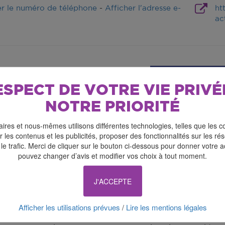
er le numéro de téléphone
-
Afficher l'adresse e-
ht
ac
ESPECT DE VOTRE VIE PRIVÉ
NOTRE PRIORITÉ
ires et nous-mêmes utilisons différentes technologies, telles que les c
 les contenus et les publicités, proposer des fonctionnalités sur les r
 le trafic. Merci de cliquer sur le bouton ci-dessous pour donner votre 
pouvez changer d’avis et modifier vos choix à tout moment.
 trente ans que le remarquable Éric Génovèse est l’un des
J'ACCEPTE
akespeare, Molière, Rostand, Hugo, Tchekhov : dans la mythi
 du répertoire théâtral mondial. En 2024, à la Philharmon
Afficher les utilisations prévues
Lire les mentions légales
/
tillard dans Jeanne d’Arc au bûcher d’Arthur Honneger. Ac