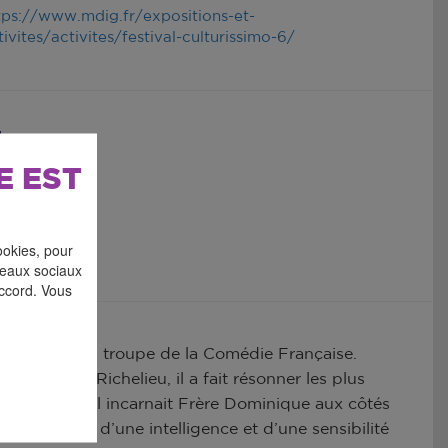
tps://www.mdig.fr/expositions-et-
tivites/activites/festival-culturissimo-6/
E EST
ookies, pour
éseaux sociaux
accord. Vous
 piliers de la troupe de la Comédie Française.
que salle Richelieu, il a fait résonner les plus
ie de Paris, il incarnait Frère Dominique aux côtés
teur doué d’une intelligence et d’une sensibilité