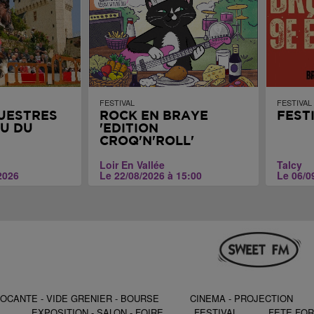
FESTIVAL
FESTIVAL
UESTRES
ROCK EN BRAYE
FEST
U DU
'EDITION
CROQ'N'ROLL'
Loir En Vallée
Talcy
2026
Le 22/08/2026 à 15:00
Le 06/0
OCANTE - VIDE GRENIER - BOURSE
CINEMA - PROJECTION
S
EXPOSITION - SALON - FOIRE
FESTIVAL
FETE FOR