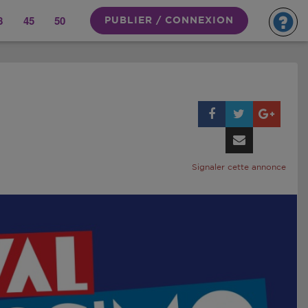
8
45
50
PUBLIER / CONNEXION
Signaler cette annonce