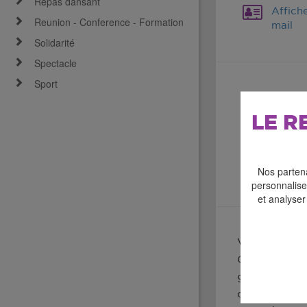
Repas dansant
Affich
Reunion - Conference - Formation
mail
Solidarité
Spectacle
Sport
LE R
Nos partena
personnaliser
et analyser
Voilà près de
Corneille, Sh
grands textes
de Marion Co