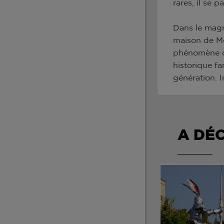
rares, il se 
Dans le magn
maison de Mo
phénomène de
historique fa
génération. 
A DÉ