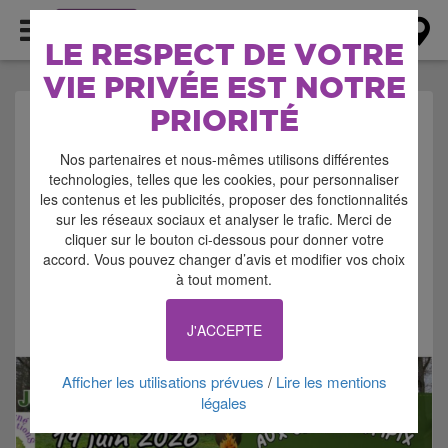
AGENDA
LE RESPECT DE VOTRE
VIE PRIVÉE EST NOTRE
PRIORITÉ
AGENDA > FETE
Nos partenaires et nous-mêmes utilisons différentes
POPULAIRE
technologies, telles que les cookies, pour personnaliser
les contenus et les publicités, proposer des fonctionnalités
sur les réseaux sociaux et analyser le trafic. Merci de
cliquer sur le bouton ci-dessous pour donner votre
accord. Vous pouvez changer d’avis et modifier vos choix
à tout moment.
Signaler cette annonce
J'ACCEPTE
Afficher les utilisations prévues
Lire les mentions
/
légales