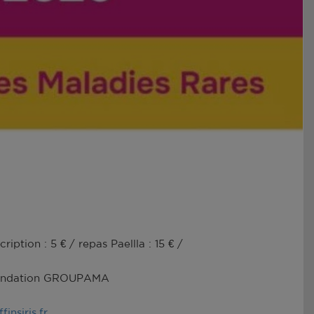
scription : 5 € / repas Paellla : 15 € /
ondation GROUPAMA
finsiris.fr