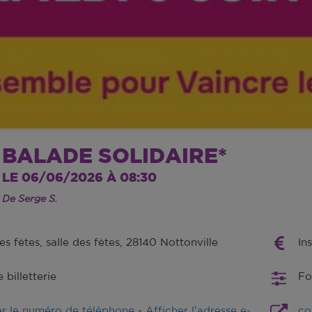
BALADE SOLIDAIRE*
LE 06/06/2026 À 08:30
De Serge S.
es fêtes, salle des fêtes, 28140 Nottonville
In
billetterie
F
er le numéro de téléphone
-
Afficher l'adresse e-
cof