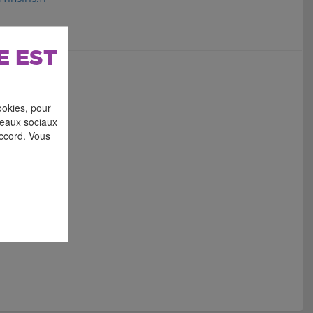
E EST
ookies, pour
éseaux sociaux
accord. Vous