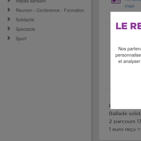
Repas dansant
mail
Reunion - Conference - Formation
Solidarité
LE R
Spectacle
Sport
Nos partena
personnaliser
et analyser
Ensemble pou
Ballade solid
2 parcours 1
1 euro reçu =