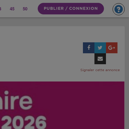
8
45
50
PUBLIER / CONNEXION
Signaler cette annonce