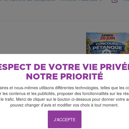
ESPECT DE VOTRE VIE PRIVÉ
NOTRE PRIORITÉ
ires et nous-mêmes utilisons différentes technologies, telles que les c
 les contenus et les publicités, proposer des fonctionnalités sur les r
l’association Bouër Loisirs, le concours de pétanque aura
 le trafic. Merci de cliquer sur le bouton ci-dessous pour donner votre 
pouvez changer d’avis et modifier vos choix à tout moment.
Moulin.
eurs vous accueilleront à partir de 13 h 30 pour les inscri
J'ACCEPTE
cours à 14 h 00.