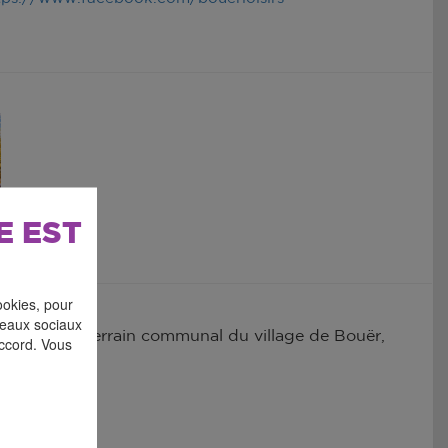
E EST
ookies, pour
éseaux sociaux
 lieu sur le terrain communal du village de Bouër,
accord. Vous
ptions.