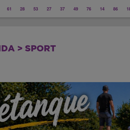
61
28
53
27
37
49
76
14
86
1
DA > SPORT