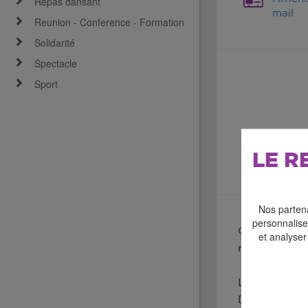
Repas dansant
mail
Reunion - Conference - Formation
Solidarité
Spectacle
Sport
LE R
Nos partena
personnaliser
Organisé par 
et analyser
rue Maurice 
Les organisat
Début du con