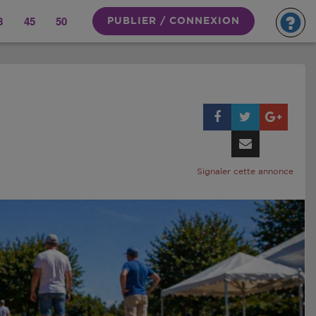
8
45
50
PUBLIER / CONNEXION
Signaler cette annonce