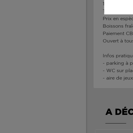
10 € la doubl
Tous engagem
Prix en espè
Boissons fra
Paiement CB 
Ouvert à tou
Infos pratiqu
- parking à 
- WC sur pla
- aire de jeu
A DÉ