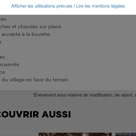
ette.
Afficher les utilisations prévues
Lire les mentions légales
/
ents remis en jeu.
ces.
îches et chaudes sur place.
accepté à la buvette.
s
es :
proximité
ce
x du village en face du terrain
*Évènement sous réserve de modification, de report, 
COUVRIR AUSSI