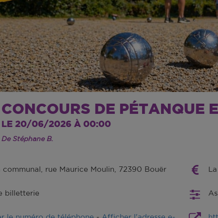
CONCOURS DE PÉTANQUE E
LE 20/06/2026 À 00:00
De Stéphane B.
n communal, rue Maurice Moulin, 72390 Bouër
La
billetterie
As
er le numéro de téléphone
-
Afficher l'adresse e-
ht