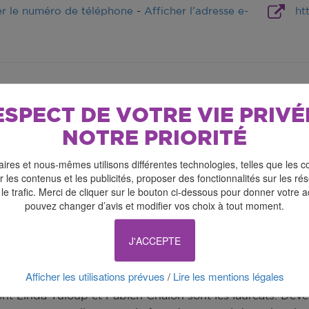
er le numéro de téléphone
-
Afficher l'adresse e-
ht
ESPECT DE VOTRE VIE PRIVÉ
NOTRE PRIORITÉ
ires et nous-mêmes utilisons différentes technologies, telles que les c
 les contenus et les publicités, proposer des fonctionnalités sur les r
 le trafic. Merci de cliquer sur le bouton ci-dessous pour donner votre 
pouvez changer d’avis et modifier vos choix à tout moment.
J'ACCEPTE
e Giverny, une ancienne usine industrielle devient le terr
 et matières transforment la perception du visiteur.
Afficher les utilisations prévues
Lire les mentions légales
/
fleur », le Pavillon International des Arts (PIA) présente u
nt Linda Tuloup et Fabien Chalon sont les lauréats. Déve