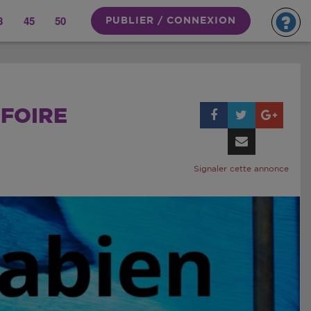
8
45
50
PUBLIER / CONNEXION
 FOIRE
Signaler cette annonce