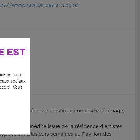
tps://www.pavillon-des-arts.com/
E EST
ookies, pour
éseaux sociaux
accord. Vous
ain d’une expérience artistique immersive où image,
ne création inédite issue de la résidence d’artistes
loppée sur plusieurs semaines au Pavillon des