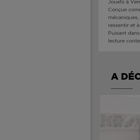
Jouets à Vern
Conçue comme
mécaniques, v
ressentir et 
Puisant dans 
lecture cont
A DÉ