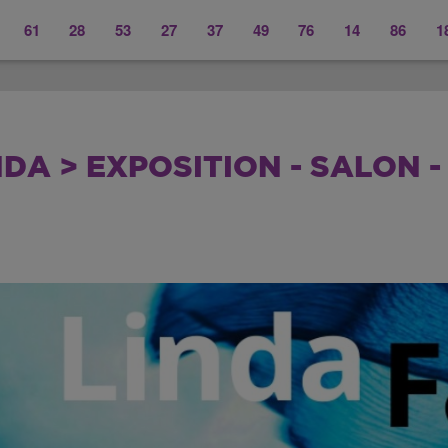
61
28
53
27
37
49
76
14
86
1
DA > EXPOSITION - SALON -