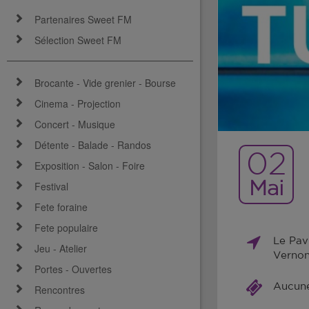
Partenaires Sweet FM
Sélection Sweet FM
Brocante - Vide grenier - Bourse
Cinema - Projection
Concert - Musique
Détente - Balade - Randos
02
Exposition - Salon - Foire
Mai
Festival
Fete foraine
Fete populaire
Le Pav
Jeu - Atelier
Verno
Portes - Ouvertes
Aucune 
Rencontres