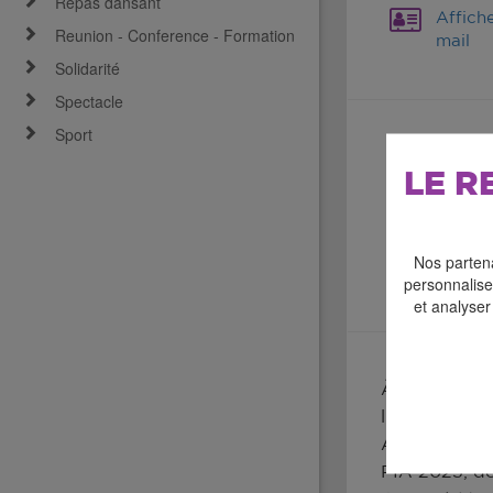
Repas dansant
Affich
Reunion - Conference - Formation
mail
Solidarité
Spectacle
Sport
LE R
Nos partena
personnaliser
et analyser
À deux pas d
lumière, sons
Avec « Tu es 
PIA 2025, do