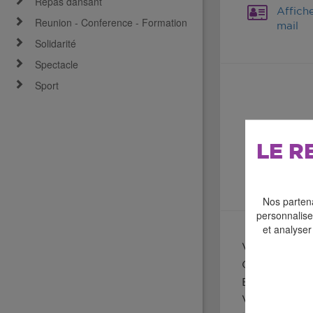
Repas dansant
Affich
Reunion - Conference - Formation
mail
Solidarité
Spectacle
Sport
LE R
Nos partena
personnaliser
et analyser
Vide grenier
Complexe Spo
Environ 120 
Vide grenier