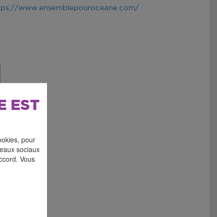
tps://www.ensemblepouroceane.com/
E EST
ookies, pour
éseaux sociaux
accord. Vous
18h
ymnase.