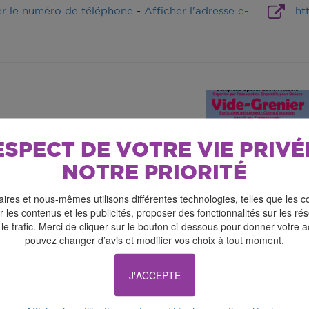
er le numéro de téléphone
-
Afficher l'adresse e-
ht
ESPECT DE VOTRE VIE PRIVÉ
NOTRE PRIORITÉ
ires et nous-mêmes utilisons différentes technologies, telles que les c
 les contenus et les publicités, proposer des fonctionnalités sur les r
 le trafic. Merci de cliquer sur le bouton ci-dessous pour donner votre 
pouvez changer d’avis et modifier vos choix à tout moment.
 en soutien à Océane – Dimanche 03 mai 2026 de 06h à 
rtif Lucien Racois à Saint Cosme en Vairais
J'ACCEPTE
emplacements en extérieur
 uniquement en extérieur - pas d'emplacement dans le g