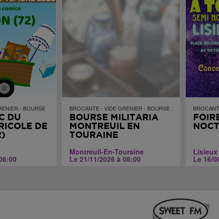
RENIER - BOURSE
BROCANTE - VIDE GRENIER - BOURSE
BROCANTE
C DU
BOURSE MILITARIA
FOIR
RICOLE DE
MONTREUIL EN
NOC
)
TOURAINE
Montreuil-En-Touraine
Lisieux
06:00
Le 21/11/2026 à 08:00
Le 16/0