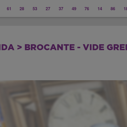
61
28
53
27
37
49
76
14
86
1
DA > BROCANTE - VIDE GRE