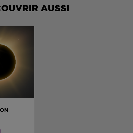
COUVRIR AUSSI
ION
d