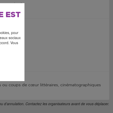
n renseigné
E EST
ookies, pour
éseaux sociaux
accord. Vous
 ou coups de cœur littéraires, cinématographiques
ou d'annulation. Contactez les organisateurs avant de vous déplacer.