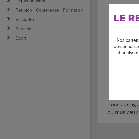
Repas dansant
Reunion - Conference - Formation
LE R
Solidarité
Spectacle
Sport
Nos partena
personnaliser
et analyser
Pour partage
ou musicaux.