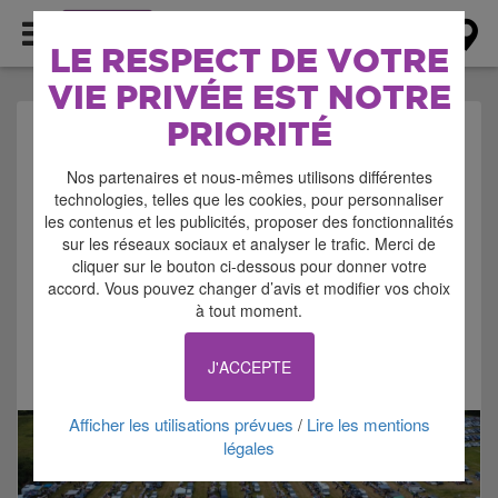
AGENDA
LE RESPECT DE VOTRE
VIE PRIVÉE EST NOTRE
PRIORITÉ
AGENDA > BROCANTE
Nos partenaires et nous-mêmes utilisons différentes
- VIDE GRENIER -
technologies, telles que les cookies, pour personnaliser
les contenus et les publicités, proposer des fonctionnalités
BOURSE
sur les réseaux sociaux et analyser le trafic. Merci de
cliquer sur le bouton ci-dessous pour donner votre
accord. Vous pouvez changer d’avis et modifier vos choix
à tout moment.
J'ACCEPTE
Signaler cette annonce
Afficher les utilisations prévues
Lire les mentions
/
légales