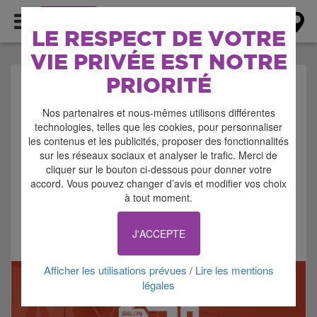
AGENDA
LE RESPECT DE VOTRE
VIE PRIVÉE EST NOTRE
PRIORITÉ
AGENDA >
Nos partenaires et nous-mêmes utilisons différentes
EXPOSITION - SALON -
technologies, telles que les cookies, pour personnaliser
les contenus et les publicités, proposer des fonctionnalités
FOIRE
sur les réseaux sociaux et analyser le trafic. Merci de
cliquer sur le bouton ci-dessous pour donner votre
accord. Vous pouvez changer d’avis et modifier vos choix
à tout moment.
J'ACCEPTE
Signaler cette annonce
Afficher les utilisations prévues
Lire les mentions
/
légales