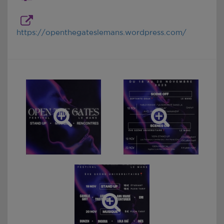
https://openthegateslemans.wordpress.com/