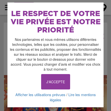
AGENDA
LE RESPECT DE VOTRE
VIE PRIVÉE EST NOTRE
PRIORITÉ
AGENDA > SPECTACLE
Nos partenaires et nous-mêmes utilisons différentes
technologies, telles que les cookies, pour personnaliser
les contenus et les publicités, proposer des fonctionnalités
sur les réseaux sociaux et analyser le trafic. Merci de
cliquer sur le bouton ci-dessous pour donner votre
accord. Vous pouvez changer d’avis et modifier vos choix
Signaler cette annonce
à tout moment.
J'ACCEPTE
Afficher les utilisations prévues
Lire les mentions
/
légales