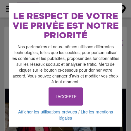
AGENDA
LE RESPECT DE VOTRE
VIE PRIVÉE EST NOTRE
PRIORITÉ
AGENDA > SPECTACLE
Nos partenaires et nous-mêmes utilisons différentes
technologies, telles que les cookies, pour personnaliser
les contenus et les publicités, proposer des fonctionnalités
sur les réseaux sociaux et analyser le trafic. Merci de
cliquer sur le bouton ci-dessous pour donner votre
accord. Vous pouvez changer d’avis et modifier vos choix
Signaler cette annonce
à tout moment.
J'ACCEPTE
Afficher les utilisations prévues
Lire les mentions
/
légales