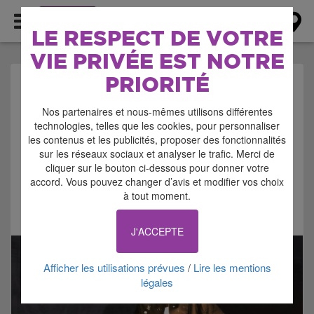
AGENDA
LE RESPECT DE VOTRE
VIE PRIVÉE EST NOTRE
PRIORITÉ
AGENDA > CONCERT -
Nos partenaires et nous-mêmes utilisons différentes
MUSIQUE
technologies, telles que les cookies, pour personnaliser
les contenus et les publicités, proposer des fonctionnalités
sur les réseaux sociaux et analyser le trafic. Merci de
cliquer sur le bouton ci-dessous pour donner votre
accord. Vous pouvez changer d’avis et modifier vos choix
à tout moment.
Signaler cette annonce
J'ACCEPTE
Afficher les utilisations prévues
Lire les mentions
/
légales