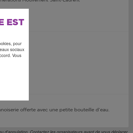
nérations Mouvement Saint-Laurent
n renseigné
E EST
ookies, pour
éseaux sociaux
accord. Vous
oiserie offerte avec une petite bouteille d’eau.
ou d'annulation. Contactez les organisateurs avant de vous déplacer.