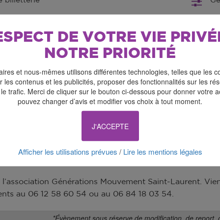
billetterie
Gé
No
ESPECT DE VOTRE VIE PRIVÉ
NOTRE PRIORITÉ
ires et nous-mêmes utilisons différentes technologies, telles que les c
 les contenus et les publicités, proposer des fonctionnalités sur les r
 le trafic. Merci de cliquer sur le bouton ci-dessous pour donner votre 
pouvez changer d’avis et modifier vos choix à tout moment.
J'ACCEPTE
Afficher les utilisations prévues
Lire les mentions légales
/
 l’association Générations Mouvement Saint-Laurent. Vienn
ts au 06 12 58 60 54 ou au 06 84 18 03 54.
*Évènement sous réserve de modification, de report, 