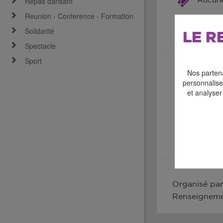
Repas dansant
Aucune 
Reunion - Conference - Formation
Solidarité
LE R
Spectacle
Sport
Nos partena
personnaliser
et analyser
Organisé par
Renseignemen