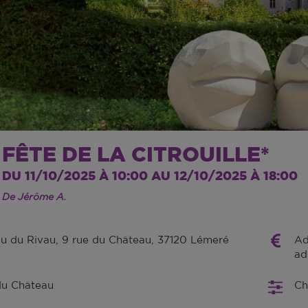
FÊTE DE LA CITROUILLE*
DU 11/10/2025 À 10:00 AU 12/10/2025 À 18:00
De Jérôme A.
u du Rivau, 9 rue du Château, 37120 Lémeré
Ad
ad
du Château
Ch