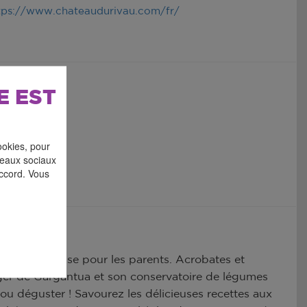
tps://www.chateaudurivau.com/fr/
E EST
ookies, pour
éseaux sociaux
accord. Vous
fête savoureuse pour les parents. Acrobates et
tager de Gargantua et son conservatoire de légumes
r ou déguster ! Savourez les délicieuses recettes aux