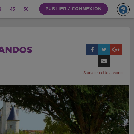
8
45
50
PUBLIER / CONNEXION
RANDOS
Signaler cette annonce