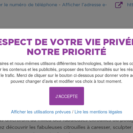
er le numéro de téléphone
-
Afficher l'adresse e-
ht
ESPECT DE VOTRE VIE PRIVÉ
NOTRE PRIORITÉ
ires et nous-mêmes utilisons différentes technologies, telles que les c
 les contenus et les publicités, proposer des fonctionnalités sur les r
 le trafic. Merci de cliquer sur le bouton ci-dessous pour donner votre 
pouvez changer d’avis et modifier vos choix à tout moment.
J'ACCEPTE
 conviviale et humoristique à partager en famille ! »
Afficher les utilisations prévues
Lire les mentions légales
/
 octobre, deux journées magiques pour les enfants et une 
us divertiront au milieu des fabuleuses citrouilles du po
z découvrir les fabuleuses citrouilles à caresser, sculpte