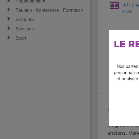
Repas dansant
Affich
Reunion - Conference - Formation
mail
Solidarité
Spectacle
Sport
LE R
Nos partena
personnaliser
et analyser
« Une journée
Les 11 et 12
jongleurs vo
anciens. Vene