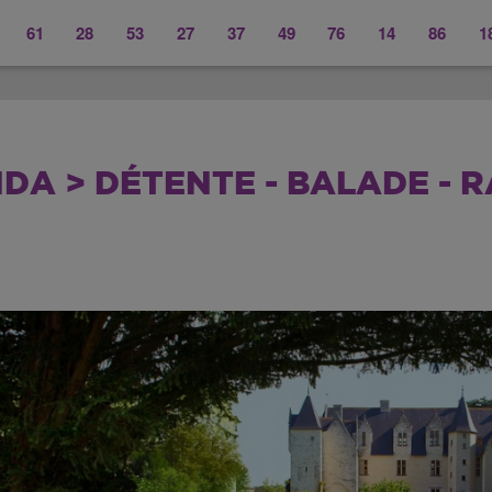
61
28
53
27
37
49
76
14
86
1
DA > DÉTENTE - BALADE - 