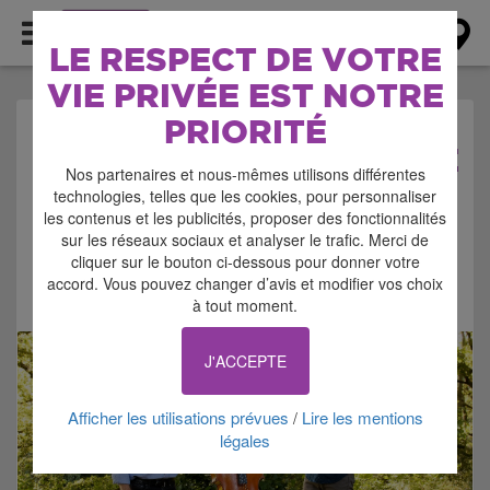
AGENDA
LE RESPECT DE VOTRE
VIE PRIVÉE EST NOTRE
PRIORITÉ
AGENDA > SPECTACLE
Nos partenaires et nous-mêmes utilisons différentes
technologies, telles que les cookies, pour personnaliser
les contenus et les publicités, proposer des fonctionnalités
sur les réseaux sociaux et analyser le trafic. Merci de
cliquer sur le bouton ci-dessous pour donner votre
accord. Vous pouvez changer d’avis et modifier vos choix
Signaler cette annonce
à tout moment.
J'ACCEPTE
Afficher les utilisations prévues
Lire les mentions
/
légales