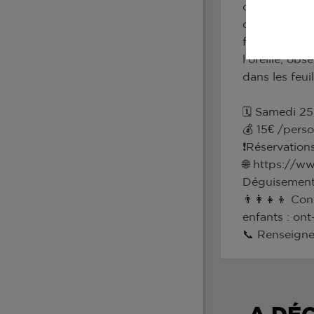
curieux, la c
dansantes, pe
frissons lége
l’oreille, ob
dans les feuil
🗓️ Samedi 2
💰 15€ /per
❗Réservations
🌐 https://ww
Déguisements 
👨‍👩‍👧‍👦 C
enfants : ont
📞 Renseign