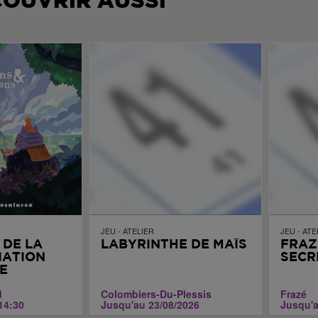
COUVRIR AUSSI
JEU - ATELIER
JEU - ATE
 DE LA
LABYRINTHE DE MAÏS
FRAZ
TIATION
SECR
E
d
Colombiers-Du-Plessis
Frazé
14:30
Jusqu'au 23/08/2026
Jusqu'a