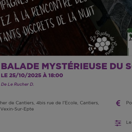
BALADE MYSTÉRIEUSE DU S
LE 25/10/2025 À 18:00
De Le Rucher D.
er de Cantiers, 4bis rue de l'Ecole, Cantiers,
Po
Vexin-Sur-Epte
Le