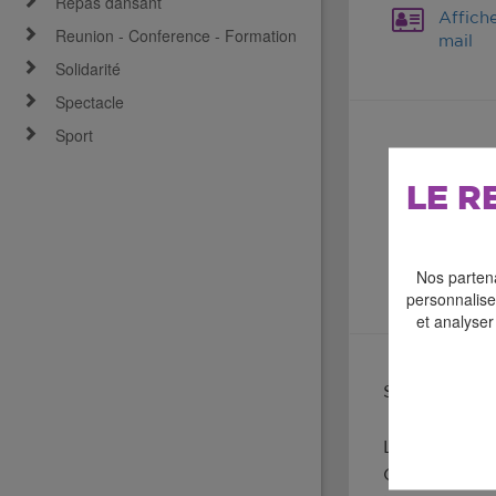
Repas dansant
Affich
Reunion - Conference - Formation
mail
Solidarité
Spectacle
Sport
LE R
Nos partena
personnaliser
et analyser
Samedi 15 et
Le Comité de
Ouverture au