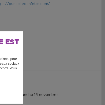
tps://guecelardenfetes.com/
E EST
ookies, pour
éseaux sociaux
accord. Vous
 15 et le dimanche 16 novembre.