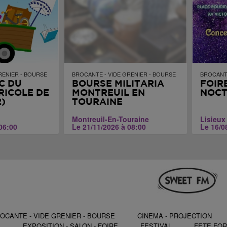
RENIER - BOURSE
BROCANTE - VIDE GRENIER - BOURSE
BROCANTE
C DU
BOURSE MILITARIA
FOIR
RICOLE DE
MONTREUIL EN
NOC
)
TOURAINE
Montreuil-En-Touraine
Lisieux
06:00
Le 21/11/2026 à 08:00
Le 16/0
OCANTE - VIDE GRENIER - BOURSE
CINEMA - PROJECTION
S
EXPOSITION - SALON - FOIRE
FESTIVAL
FETE FOR