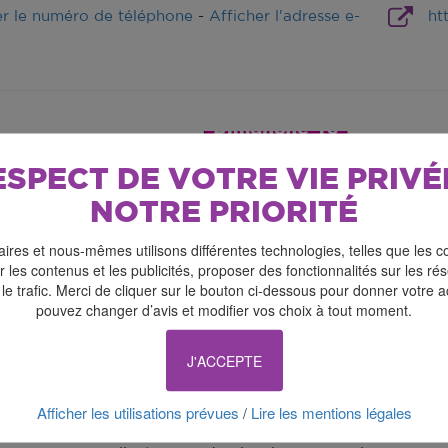
er le numéro de téléphone
-
Afficher l'adresse e-
ht
ESPECT DE VOTRE VIE PRIVÉ
NOTRE PRIORITÉ
ires et nous-mêmes utilisons différentes technologies, telles que les c
 les contenus et les publicités, proposer des fonctionnalités sur les r
 le trafic. Merci de cliquer sur le bouton ci-dessous pour donner votre 
pouvez changer d’avis et modifier vos choix à tout moment.
 dimanche 16 novembre 2025 : la Bourse aux Jouets
J'ACCEPTE
s Fêtes organise sa seconde bourse aux jouets le samedi
Afficher les utilisations prévues
Lire les mentions légales
/
 public à partir de 10h00 et jusqu’à 17h00.