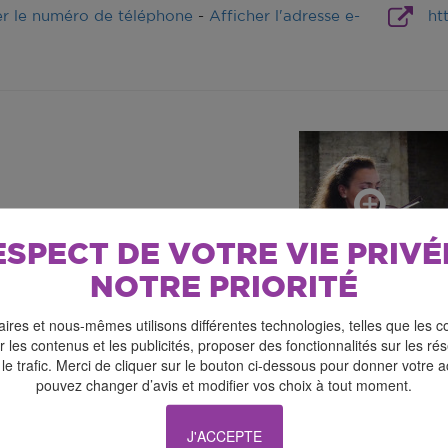
er le numéro de téléphone
-
Afficher l'adresse e-
ht
ESPECT DE VOTRE VIE PRIVÉ
NOTRE PRIORITÉ
ires et nous-mêmes utilisons différentes technologies, telles que les c
 les contenus et les publicités, proposer des fonctionnalités sur les r
ut public)
 le trafic. Merci de cliquer sur le bouton ci-dessous pour donner votre 
pouvez changer d’avis et modifier vos choix à tout moment.
DOU mène une carrière de concertiste et professeur, apr
insi qu’auprès de grands maîtres de la scène musicale int
J'ACCEPTE