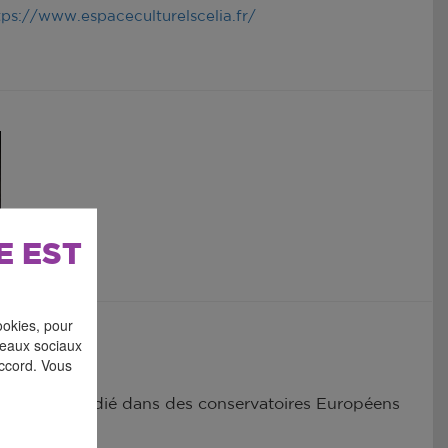
tps://www.espaceculturelscelia.fr/
E EST
ookies, pour
éseaux sociaux
accord. Vous
ès avoir étudié dans des conservatoires Européens
ernationale.