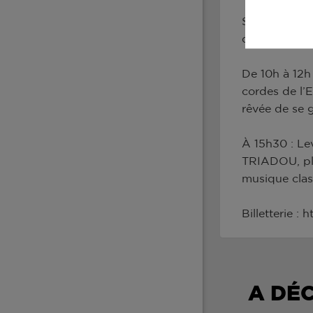
Son amour de
de grands fes
De 10h à 12h
cordes de l’
rêvée de se g
À 15h30 : Le
TRIADOU, plac
musique class
Billetterie 
A DÉ