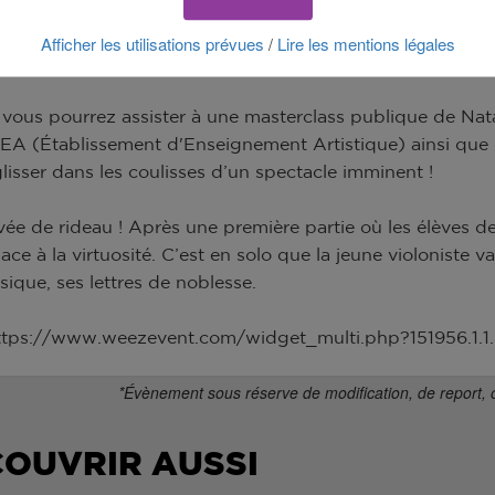
 la musique et son talent l’ont conduite à se produire 
Afficher les utilisations prévues
Lire les mentions légales
/
tivals.
 vous pourrez assister à une masterclass publique de Na
EEA (Établissement d'Enseignement Artistique) ainsi que d
lisser dans les coulisses d’un spectacle imminent !
vée de rideau ! Après une première partie où les élèves 
e à la virtuosité. C’est en solo que la jeune violoniste va 
ique, ses lettres de noblesse.
: https://www.weezevent.com/widget_multi.php?151956.1.1
*Évènement sous réserve de modification, de report, 
COUVRIR AUSSI