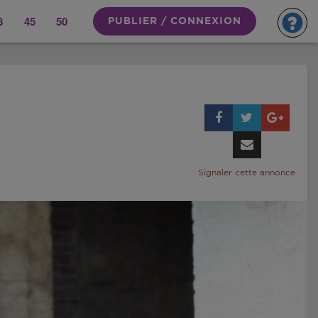
8
45
50
PUBLIER / CONNEXION
Signaler cette annonce