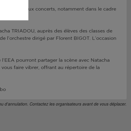
lors de nombreux concerts, notamment dans le cadre
tacha TRIADOU, auprès des élèves des classes de
e l’orchestre dirigé par Florent BIGOT. L’occasion
de l’EEA pourront partager la scène avec Natacha
vous faire vibrer, offrant au répertoire de la
.bo
ou d'annulation. Contactez les organisateurs avant de vous déplacer.