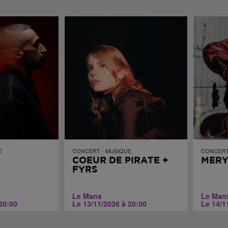
E
CONCERT - MUSIQUE
CONCERT
COEUR DE PIRATE +
MERY
FYRS
Le Mans
Le Man
20:00
Le 13/11/2026 à 20:00
Le 14/1