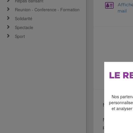
Repas dansant
Affich
Reunion - Conference - Formation
mail
Solidarité
Spectacle
Sport
LE R
Nos partena
personnaliser
MUSIQUE (to
et analyser
Natacha TRIA
prestigieux a