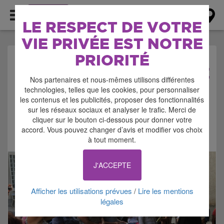
AGENDA
LE RESPECT DE VOTRE
VIE PRIVÉE EST NOTRE
PRIORITÉ
AGENDA > SPECTACLE
Nos partenaires et nous-mêmes utilisons différentes
technologies, telles que les cookies, pour personnaliser
les contenus et les publicités, proposer des fonctionnalités
sur les réseaux sociaux et analyser le trafic. Merci de
cliquer sur le bouton ci-dessous pour donner votre
accord. Vous pouvez changer d’avis et modifier vos choix
Signaler cette annonce
à tout moment.
J'ACCEPTE
Afficher les utilisations prévues
Lire les mentions
/
légales