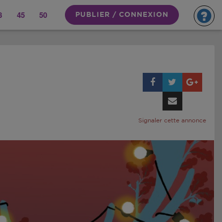
8
45
50
PUBLIER / CONNEXION
Signaler cette annonce