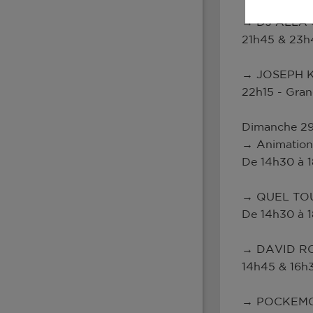
→ DJ ALLA >
21h45 & 23h
→ JOSEPH K
22h15 - Gra
Dimanche 29
→ Animation
De 14h30 à 
→ QUEL TOUP
De 14h30 à 
→ DAVID RO
14h45 & 16h
→ POCKEMON