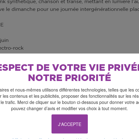
nk synthétique, chanson et transe, mettant en lumière l’a
ve le dimanche pour une journée intergénérationnelle plac
E
juin
ectro-rock
 scène
ESPECT DE VOTRE VIE PRIVÉ
A > Pop punk synthétique
NOTRE PRIORITÉ
15 - Chapiteau-Bar
ires et nous-mêmes utilisons différentes technologies, telles que les c
ERS > Chanson pop
 les contenus et les publicités, proposer des fonctionnalités sur les r
 le trafic. Merci de cliquer sur le bouton ci-dessous pour donner votre 
nde scène
pouvez changer d’avis et modifier vos choix à tout moment.
in
J'ACCEPTE
STAL > Chanson, techno & trance
 scène