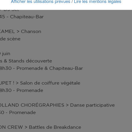
Afficher les utilisations prévues
Lire les mentions légales
/
 DJ Set
45 - Chapiteau-Bar
AMEL > Chanson
nde scène
 juin
s & Stands découverte
18h30 - Promenade & Chapiteau-Bar
ET ! > Salon de coiffure végétale
18h30 - Promenade
LLAND CHORÉGRAPHIES > Danse participative
30 - Promenade
 CREW > Battles de Breakdance