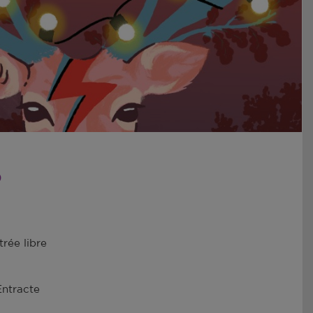
0
trée libre
Entracte