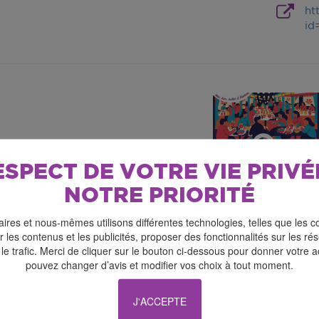
ht
id
ESPECT DE VOTRE VIE PRIVÉ
NOTRE PRIORITÉ
ires et nous-mêmes utilisons différentes technologies, telles que les c
 les contenus et les publicités, proposer des fonctionnalités sur les r
 le trafic. Merci de cliquer sur le bouton ci-dessous pour donner votre 
 beaux jours arrivent à Autheuil-Authouillet. Et avec eux,
pouvez changer d’avis et modifier vos choix à tout moment.
artenariat avec l’Alescaa et le Judo club.
estivals de l’environnement, les bénévoles n’ont pas voul
J'ACCEPTE
e concept ? Un marché de créateurs et producteurs locau