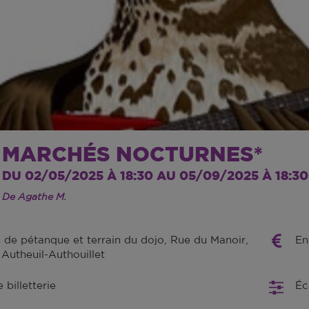
MARCHÉS NOCTURNES*
DU 02/05/2025 À 18:30 AU 05/09/2025 À 18:30
De Agathe M.
n de pétanque et terrain du dojo, Rue du Manoir,
En
Autheuil-Authouillet
billetterie
Éc