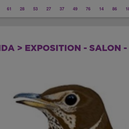
61
28
53
27
37
49
76
14
86
1
DA > EXPOSITION - SALON -