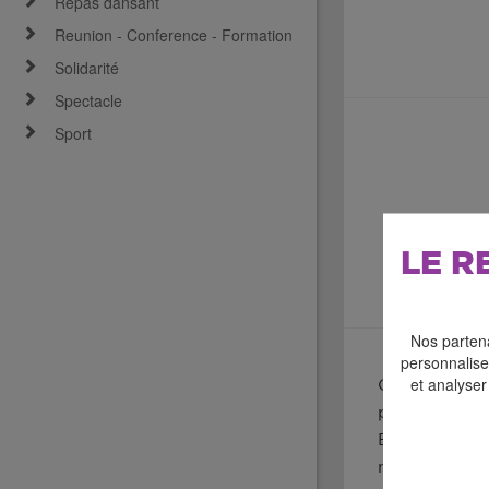
Repas dansant
Reunion - Conference - Formation
Solidarité
Spectacle
Sport
LE R
Nos partena
personnaliser
et analyser
Ça y est, les
planète, en p
Entre deux F
nocturnes. L