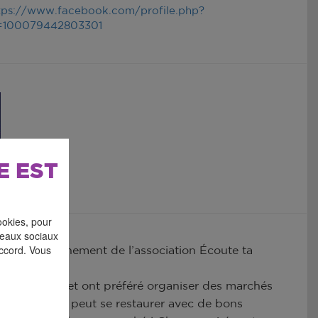
tps://www.facebook.com/profile.php?
=100079442803301
E EST
ookies, pour
éseaux sociaux
accord. Vous
 le nouvel événement de l’association Écoute ta
u se reposer et ont préféré organiser des marchés
x, auquel on peut se restaurer avec de bons