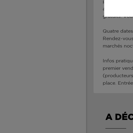
produits du 
animée par d
gratuits. Vo
Quatre dates 
Rendez-vous 
marchés noct
Infos pratiq
premier vendr
(producteurs
place. Entrée 
A DÉ