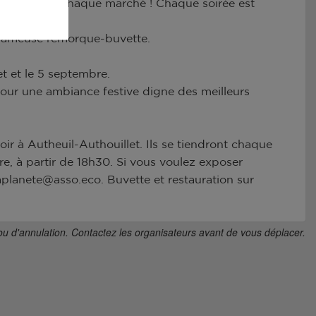
acement pour chaque marché ! Chaque soirée est
 fameuse remorque-buvette.
let et le 5 septembre.
our une ambiance festive digne des meilleurs
ir à Autheuil-Authouillet. Ils se tiendront chaque
bre, à partir de 18h30. Si vous voulez exposer
aplanete@asso.eco. Buvette et restauration sur
ou d'annulation. Contactez les organisateurs avant de vous déplacer.