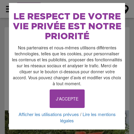
AGENDA
LE RESPECT DE VOTRE
VIE PRIVÉE EST NOTRE
PRIORITÉ
AGENDA > BROCANTE
Nos partenaires et nous-mêmes utilisons différentes
- VIDE GRENIER -
technologies, telles que les cookies, pour personnaliser
les contenus et les publicités, proposer des fonctionnalités
BOURSE
sur les réseaux sociaux et analyser le trafic. Merci de
cliquer sur le bouton ci-dessous pour donner votre
accord. Vous pouvez changer d’avis et modifier vos choix
à tout moment.
J'ACCEPTE
Signaler cette annonce
Afficher les utilisations prévues
Lire les mentions
/
légales