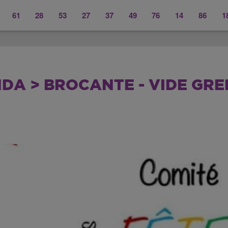
61
28
53
27
37
49
76
14
86
1
DA > BROCANTE - VIDE GRE