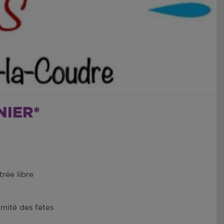
NIER*
trée libre
mité des fêtes