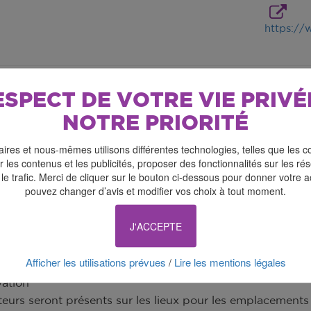
https:/
ESPECT DE VOTRE VIE PRIVÉ
NOTRE PRIORITÉ
ires et nous-mêmes utilisons différentes technologies, telles que les c
 les contenus et les publicités, proposer des fonctionnalités sur les r
 le trafic. Merci de cliquer sur le bouton ci-dessous pour donner votre 
pouvez changer d’avis et modifier vos choix à tout moment.
J'ACCEPTE
s organisé par le comité des fêtes le dimanche 20 octob
Afficher les utilisations prévues
Lire les mentions légales
/
c-à-brac, braderie, vaisselle, vêtements et plus encore
vation
teurs seront présents sur les lieux pour les emplacements