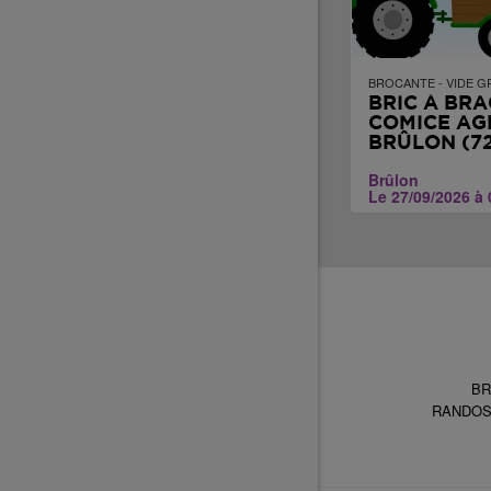
BROCANTE - VIDE G
BRIC À BRA
COMICE AG
BRÛLON (72
Brûlon
Le 27/09/2026 à 
BR
RANDO