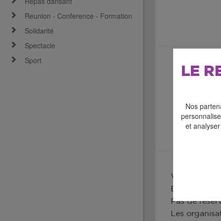
Repas dansant
Reunion - Conference - Formation
Solidarité
Spectacle
Sport
LE R
Nos partena
personnaliser
et analyser
Vide-grenier
Brocante ,bri
Pas de réser
Les organisa