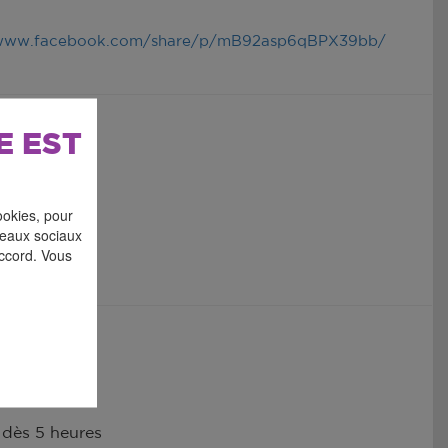
/www.facebook.com/share/p/mB92asp6qBPX39bb/
E EST
ookies, pour
éseaux sociaux
accord. Vous
re 2024
 dès 5 heures