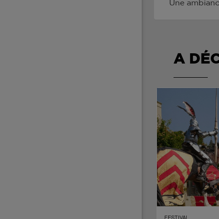
Une ambianc
A DÉ
FESTIVAL