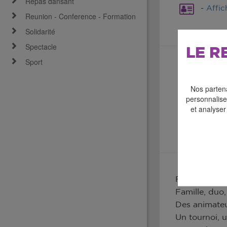
Repas dansant
-
Affic
Reunion - Conference - Formation
Solidarité
Spectacle
LE R
Sport
Nos partena
personnaliser
et analyser
Festival des 
Famille, duo,
Des animateu
Un tournoi, 