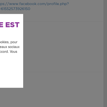
tps://www.facebook.com/profile.php?
=61552573926150
E EST
ookies, pour
éseaux sociaux
accord. Vous