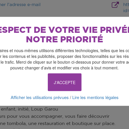
her l'adresse e-mail
ht
id
ESPECT DE VOTRE VIE PRIVÉ
NOTRE PRIORITÉ
ires et nous-mêmes utilisons différentes technologies, telles que les c
 les contenus et les publicités, proposer des fonctionnalités sur les r
 le trafic. Merci de cliquer sur le bouton ci-dessous pour donner votre 
pouvez changer d’avis et modifier vos choix à tout moment.
J'ACCEPTE
Afficher les utilisations prévues
Lire les mentions légales
/
jeux ouvert à tous,
 enfant, initié, Loup Garou
rs pour vous accompagner, vous faire découvrir
une tombola, une restauration et boutique sur place.